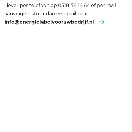
Liever per telefoon op 0318-74 14 84 of per mail
aanvragen, stuur dan een mail naar
info@energielabelvooruwbedrijf.nl
DIRECT ADVIES?
Wij zijn nu geopend!
Bel direct: 0318 - 73 14 84
Direct antwoord