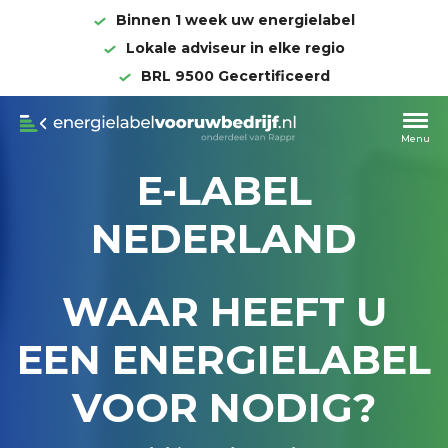
Binnen 1 week uw energielabel
Lokale adviseur in elke regio
BRL 9500 Gecertificeerd
Overslaan
en
naar
Menu
de
HOOFDNAVIGATIE ENERGIELABEL
E-LABEL
inhoud
gaan
NEDERLAND
WAAR HEEFT U
EEN ENERGIELABEL
VOOR NODIG?